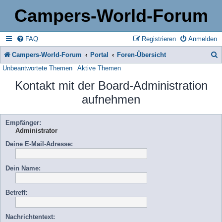
Campers-World-Forum
FAQ
Registrieren
Anmelden
Campers-World-Forum
Portal
Foren-Übersicht
Unbeantwortete Themen
Aktive Themen
u
Kontakt mit der Board-Administration
c
aufnehmen
h
e
Empfänger:
Administrator
Deine E-Mail-Adresse:
Dein Name:
Betreff:
Nachrichtentext: