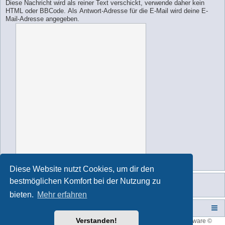
Diese Nachricht wird als reiner Text verschickt, verwende daher kein
HTML oder BBCode. Als Antwort-Adresse für die E-Mail wird deine E-
Mail-Adresse angegeben.
Diese Website nutzt Cookies, um dir den
bestmöglichen Komfort bei der Nutzung zu
bieten.
Mehr erfahren
Campers-World-Forum
Portal
Foren-Übersicht
Verstanden!
Style developer by
forum tricolor
,
Powered by
phpBB
® Forum Software ©