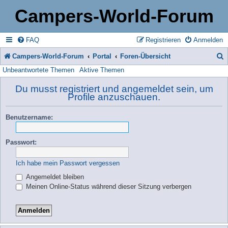
Campers-World-Forum
FAQ
Registrieren
Anmelden
Campers-World-Forum
Portal
Foren-Übersicht
Unbeantwortete Themen
Aktive Themen
u
c
Du musst registriert und angemeldet sein, um
Profile anzuschauen.
h
e
Benutzername:
Passwort:
Ich habe mein Passwort vergessen
Angemeldet bleiben
Meinen Online-Status während dieser Sitzung verbergen