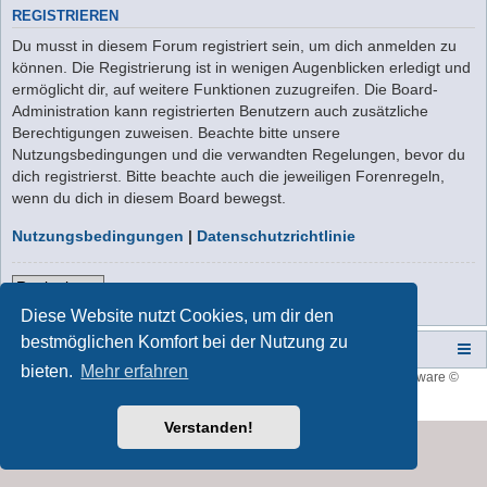
REGISTRIEREN
Du musst in diesem Forum registriert sein, um dich anmelden zu
können. Die Registrierung ist in wenigen Augenblicken erledigt und
ermöglicht dir, auf weitere Funktionen zuzugreifen. Die Board-
Administration kann registrierten Benutzern auch zusätzliche
Berechtigungen zuweisen. Beachte bitte unsere
Nutzungsbedingungen und die verwandten Regelungen, bevor du
dich registrierst. Bitte beachte auch die jeweiligen Forenregeln,
wenn du dich in diesem Board bewegst.
Nutzungsbedingungen
|
Datenschutzrichtlinie
Registrieren
Diese Website nutzt Cookies, um dir den
bestmöglichen Komfort bei der Nutzung zu
Campers-World-Forum
Portal
Foren-Übersicht
bieten.
Mehr erfahren
Style developer by
forum tricolor
,
Powered by
phpBB
® Forum Software ©
phpBB Limited
Deutsche Übersetzung durch
phpBB.de
Verstanden!