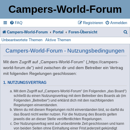
Campers-World-Forum
FAQ
Registrieren
Anmelden
Campers-World-Forum
Portal
Foren-Übersicht
Unbeantwortete Themen
Aktive Themen
u
c
Campers-World-Forum - Nutzungsbedingungen
h
Mit dem Zugriff auf „Campers-World-Forum“ („https://campers-
e
world-forum.de“) wird zwischen dir und dem Betreiber ein Vertrag
mit folgenden Regelungen geschlossen:
1. NUTZUNGSVERTRAG
Mit dem Zugriff auf „Campers-World-Forum“ (im Folgenden „das Board“)
schließt du einen Nutzungsvertrag mit dem Betreiber des Boards ab (im
Folgenden „Betreiber“) und erklärst dich mit den nachfolgenden
Regelungen einverstanden.
Wenn du mit diesen Regelungen nicht einverstanden bist, so darfst du
das Board nicht weiter nutzen. Für die Nutzung des Boards gelten
jeweils die an dieser Stelle veröffentlichten Regelungen.
Der Nutzungsvertrag wird auf unbestimmte Zeit geschlossen und kann
von beiden Seiten ohne Einhaltung einer Frist jederzeit gekündigt