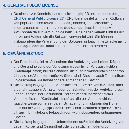
4. GENERAL PUBLIC LICENSE
Du nimmst zur Kenntnis, dass es sich bei phpBB um eine unter der „
GNU General Public License v2
“ (GPL) bereitgestellten Foren-Software
von phpBB Limited (www.phpbb.com) handelt; deutschsprachige
Informationen werden durch die deutschsprachige Community unter
www.phpbb.de zur Verfügung gestellt. Beide haben keinen Einfluss auf
die Art und Weise, wie die Software verwendet wird. Sie können
insbesondere die Verwendung der Software für bestimmte Zwecke nicht
untersagen oder auf Inhalte fremder Foren Einfluss nehmen.
5. GEWÄHRLEISTUNG
Der Betreiber haftet mit Ausnahme der Verletzung von Leben, Körper
und Gesundheit und der Verletzung wesentlicher Vertragspflichten
(Kardinalpflichten) nur für Schäden, die auf ein vorsätzliches oder grob
fahrlässiges Verhalten zurückzuführen sind. Dies gilt auch für mittelbare
Folgeschäden wie insbesondere entgangenen Gewinn.
Die Haftung ist gegenüber Verbrauchern außer bei vorsätzlichem oder
grob fahrlässigem Verhalten oder bei Schäden aus der Verletzung von
Leben, Körper und Gesundheit und der Verletzung wesentlicher
Vertragspflichten (Kardinalpflichten) auf die bei Vertragsschluss
typischerweise vorhersehbaren Schäden und im übrigen der Höhe
nach auf die vertragstypischen Durchschnittsschäden begrenzt. Dies
gilt auch für mittelbare Folgeschäden wie insbesondere entgangenen
Gewinn.
Die Haftung ist gegenüber Unternehmern außer bei der Verletzung von
Leben, Körper und Gesundheit oder vorsätzlichem oder grob