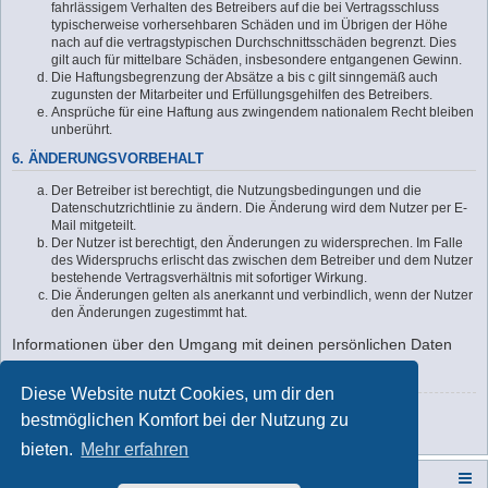
fahrlässigem Verhalten des Betreibers auf die bei Vertragsschluss
typischerweise vorhersehbaren Schäden und im Übrigen der Höhe
nach auf die vertragstypischen Durchschnittsschäden begrenzt. Dies
gilt auch für mittelbare Schäden, insbesondere entgangenen Gewinn.
Die Haftungsbegrenzung der Absätze a bis c gilt sinngemäß auch
zugunsten der Mitarbeiter und Erfüllungsgehilfen des Betreibers.
Ansprüche für eine Haftung aus zwingendem nationalem Recht bleiben
unberührt.
6. ÄNDERUNGSVORBEHALT
Der Betreiber ist berechtigt, die Nutzungsbedingungen und die
Datenschutzrichtlinie zu ändern. Die Änderung wird dem Nutzer per E-
Mail mitgeteilt.
Der Nutzer ist berechtigt, den Änderungen zu widersprechen. Im Falle
des Widerspruchs erlischt das zwischen dem Betreiber und dem Nutzer
bestehende Vertragsverhältnis mit sofortiger Wirkung.
Die Änderungen gelten als anerkannt und verbindlich, wenn der Nutzer
den Änderungen zugestimmt hat.
Informationen über den Umgang mit deinen persönlichen Daten
sind in der Datenschutzrichtlinie enthalten.
Diese Website nutzt Cookies, um dir den
Zurück zur Anmeldemaske
bestmöglichen Komfort bei der Nutzung zu
bieten.
Mehr erfahren
Campers-World-Forum
Portal
Foren-Übersicht