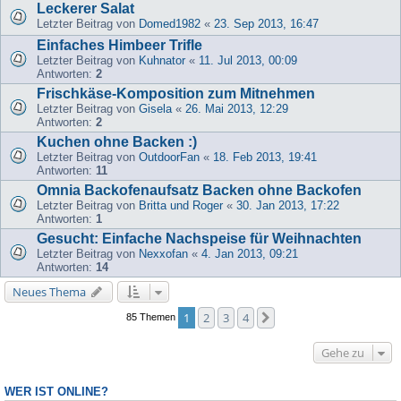
Leckerer Salat
Letzter Beitrag von
Domed1982
«
23. Sep 2013, 16:47
Einfaches Himbeer Trifle
Letzter Beitrag von
Kuhnator
«
11. Jul 2013, 00:09
Antworten:
2
Frischkäse-Komposition zum Mitnehmen
Letzter Beitrag von
Gisela
«
26. Mai 2013, 12:29
Antworten:
2
Kuchen ohne Backen :)
Letzter Beitrag von
OutdoorFan
«
18. Feb 2013, 19:41
Antworten:
11
Omnia Backofenaufsatz Backen ohne Backofen
Letzter Beitrag von
Britta und Roger
«
30. Jan 2013, 17:22
Antworten:
1
Gesucht: Einfache Nachspeise für Weihnachten
Letzter Beitrag von
Nexxofan
«
4. Jan 2013, 09:21
Antworten:
14
Neues Thema
1
2
3
4
Nächste
85 Themen
Gehe zu
WER IST ONLINE?