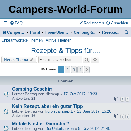
Campers-World-Forum
FAQ
Registrieren
Anmelden
Campers-World-Forum
Portal
Foren-Übersicht
Camping & Reise -> Fahrzeuge & Zubehör in der Praxis
Rezepte & Tipps für....
Unbeantwortete Themen
Aktive Themen
u
Rezepte & Tipps für....
c
h
Suche
Erweiterte Suche
Neues Thema
e
1
2
3
4
Nächste
85 Themen
Themen
Camping Geschirr
Letzter Beitrag von
Nicocap
«
17. Okt 2017, 13:23
Antworten:
21
1
2
Kein Rezept, aber ein guter Tipp
Letzter Beitrag von
kürbiscamperXL
«
22. Aug 2017, 16:26
Antworten:
16
1
2
Mobile Küche - Gerüche ?
Letzter Beitrag von
Die Unterfranken
«
5. Dez 2012, 21:40