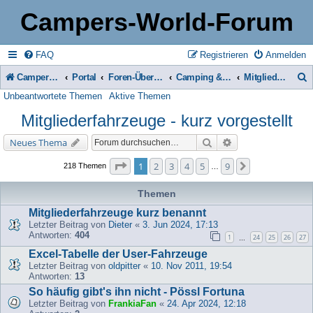
Campers-World-Forum
FAQ
Registrieren
Anmelden
Campers-World-Forum
Portal
Foren-Übersicht
Camping & Reise -> Fahrzeuge & Zubehör in der Praxis
Mitgliederfahrzeuge - kurz vorgestellt
Unbeantwortete Themen
Aktive Themen
u
Mitgliederfahrzeuge - kurz vorgestellt
c
h
Suche
Erweiterte Suche
Neues Thema
e
Seite
1
von
9
1
2
3
4
5
9
Nächste
218 Themen
…
Themen
Mitgliederfahrzeuge kurz benannt
Letzter Beitrag von
Dieter
«
3. Jun 2024, 17:13
Antworten:
404
1
24
25
26
27
…
Excel-Tabelle der User-Fahrzeuge
Letzter Beitrag von
oldpitter
«
10. Nov 2011, 19:54
Antworten:
13
So häufig gibt's ihn nicht - Pössl Fortuna
Letzter Beitrag von
FrankiaFan
«
24. Apr 2024, 12:18