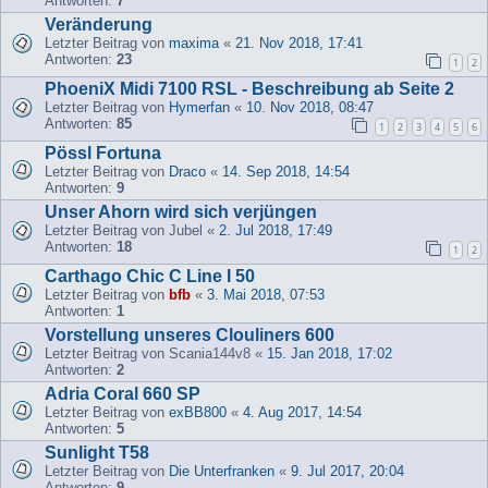
Antworten:
7
Veränderung
Letzter Beitrag von
maxima
«
21. Nov 2018, 17:41
Antworten:
23
1
2
PhoeniX Midi 7100 RSL - Beschreibung ab Seite 2
Letzter Beitrag von
Hymerfan
«
10. Nov 2018, 08:47
Antworten:
85
1
2
3
4
5
6
Pössl Fortuna
Letzter Beitrag von
Draco
«
14. Sep 2018, 14:54
Antworten:
9
Unser Ahorn wird sich verjüngen
Letzter Beitrag von
Jubel
«
2. Jul 2018, 17:49
Antworten:
18
1
2
Carthago Chic C Line I 50
Letzter Beitrag von
bfb
«
3. Mai 2018, 07:53
Antworten:
1
Vorstellung unseres Clouliners 600
Letzter Beitrag von
Scania144v8
«
15. Jan 2018, 17:02
Antworten:
2
Adria Coral 660 SP
Letzter Beitrag von
exBB800
«
4. Aug 2017, 14:54
Antworten:
5
Sunlight T58
Letzter Beitrag von
Die Unterfranken
«
9. Jul 2017, 20:04
Antworten:
9