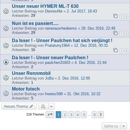
Unser neuer HYMER ML-T 630
Letzter Beitrag von
DennisAbt
«
2. Jul 2017, 18:43
Antworten:
29
1
2
Nun ist es passiert.....
Letzter Beitrag von
rainerausrhedeems
«
29. Dez 2016, 22:49
Antworten:
29
1
2
Da Isser ! - Unser Paulchen hat sich verjüngt !
Letzter Beitrag von
Prataturry1964
«
12. Dez 2016, 00:31
Antworten:
16
1
2
Da Isser ! - Unser neuer Paulchen !
Letzter Beitrag von
paulchen31603
«
4. Dez 2016, 21:44
Antworten:
2
Unser Rennmobil
Letzter Beitrag von
JoBa
«
2. Dez 2016, 12:00
Antworten:
1
Motor futsch
Letzter Beitrag von
freetec598
«
31. Okt 2016, 10:32
Antworten:
5
Neues Thema
Seite
1
von
9
1
2
3
4
5
9
Nächste
218 Themen
…
Gehe zu