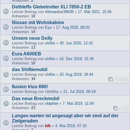
Antworten:
2
Dethleffs Globetrotter XLI 7850-2 EB
Letzter Beitrag von
Altmaerker39638
«
17. Mär 2021, 15:56
Antworten:
10
Nissan mit Wohnkabine
Letzter Beitrag von
Eyo
«
17. Aug 2020, 08:03
Antworten:
14
Unsere neue Dolly
Letzter Beitrag von
shiftie
«
30. Jun 2020, 12:42
Antworten:
13
Eura A600EB
Letzter Beitrag von
shiftie
«
16. Dez 2019, 15:39
Antworten:
10
das Shiftiemobil
Letzter Beitrag von
shiftie
«
20. Aug 2019, 18:44
Antworten:
34
1
2
3
Ilusion Irius 690!
Letzter Beitrag von
UdoMey
«
21. Jul 2019, 09:19
Das neue Breckmobil
Letzter Beitrag von
oldpitter
«
7. Mai 2019, 11:04
Antworten:
23
1
2
Langes warten ist angesagt aber wir sind auf der
Zielgeraden
Letzter Beitrag von
bfb
«
4. Mai 2019, 07:10