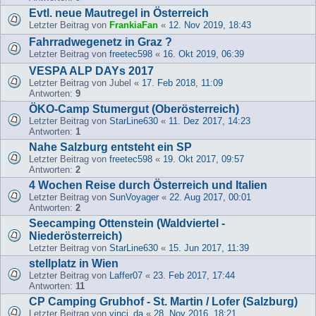
Evtl. neue Mautregel in Österreich
Letzter Beitrag von
FrankiaFan
«
12. Nov 2019, 18:43
Fahrradwegenetz in Graz ?
Letzter Beitrag von
freetec598
«
16. Okt 2019, 06:39
VESPA ALP DAYs 2017
Letzter Beitrag von
Jubel
«
17. Feb 2018, 11:09
Antworten:
9
ÖKO-Camp Stumergut (Oberösterreich)
Letzter Beitrag von
StarLine630
«
11. Dez 2017, 14:23
Antworten:
1
Nahe Salzburg entsteht ein SP
Letzter Beitrag von
freetec598
«
19. Okt 2017, 09:57
Antworten:
2
4 Wochen Reise durch Österreich und Italien
Letzter Beitrag von
SunVoyager
«
22. Aug 2017, 00:01
Antworten:
2
Seecamping Ottenstein (Waldviertel -
Niederösterreich)
Letzter Beitrag von
StarLine630
«
15. Jun 2017, 11:39
stellplatz in Wien
Letzter Beitrag von
Laffer07
«
23. Feb 2017, 17:44
Antworten:
11
CP Camping Grubhof - St. Martin / Lofer (Salzburg)
Letzter Beitrag von
vinci_da
«
28. Nov 2016, 18:21