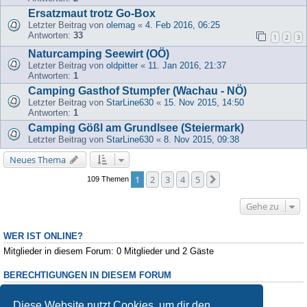
Ersatzmaut trotz Go-Box
Letzter Beitrag von
olemag
«
4. Feb 2016, 06:25
Antworten:
33
1
2
3
Naturcamping Seewirt (OÖ)
Letzter Beitrag von
oldpitter
«
11. Jan 2016, 21:37
Antworten:
1
Camping Gasthof Stumpfer (Wachau - NÖ)
Letzter Beitrag von
StarLine630
«
15. Nov 2015, 14:50
Antworten:
1
Camping Gößl am Grundlsee (Steiermark)
Letzter Beitrag von
StarLine630
«
8. Nov 2015, 09:38
Neues Thema
1
2
3
4
5
Nächste
109 Themen
Gehe zu
WER IST ONLINE?
Mitglieder in diesem Forum: 0 Mitglieder und 2 Gäste
BERECHTIGUNGEN IN DIESEM FORUM
Du darfst
keine
neuen Themen in diesem Forum erstellen.
Du darfst
keine
Antworten zu Themen in diesem Forum erstellen.
Diese Website nutzt Cookies, um dir den