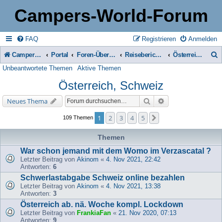
Campers-World-Forum
FAQ
Registrieren
Anmelden
Campers-World-Forum
Portal
Foren-Übersicht
Reiseberichte & Reisetipps, Stell- & Campingplätze
Österreich, Schweiz
Unbeantwortete Themen
Aktive Themen
u
Österreich, Schweiz
c
h
Suche
Erweiterte Suche
Neues Thema
e
1
2
3
4
5
Nächste
109 Themen
Themen
War schon jemand mit dem Womo im Verzascatal ?
Letzter Beitrag von
Akinom
«
4. Nov 2021, 22:42
Antworten:
6
Schwerlastabgabe Schweiz online bezahlen
Letzter Beitrag von
Akinom
«
4. Nov 2021, 13:38
Antworten:
3
Österreich ab. nä. Woche kompl. Lockdown
Letzter Beitrag von
FrankiaFan
«
21. Nov 2020, 07:13
Antworten:
9