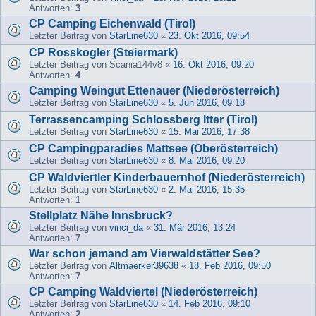
Antworten:
3
CP Camping Eichenwald (Tirol)
Letzter Beitrag von
StarLine630
«
23. Okt 2016, 09:54
CP Rosskogler (Steiermark)
Letzter Beitrag von
Scania144v8
«
16. Okt 2016, 09:20
Antworten:
4
Camping Weingut Ettenauer (Niederösterreich)
Letzter Beitrag von
StarLine630
«
5. Jun 2016, 09:18
Terrassencamping Schlossberg Itter (Tirol)
Letzter Beitrag von
StarLine630
«
15. Mai 2016, 17:38
CP Campingparadies Mattsee (Oberösterreich)
Letzter Beitrag von
StarLine630
«
8. Mai 2016, 09:20
CP Waldviertler Kinderbauernhof (Niederösterreich)
Letzter Beitrag von
StarLine630
«
2. Mai 2016, 15:35
Antworten:
1
Stellplatz Nähe Innsbruck?
Letzter Beitrag von
vinci_da
«
31. Mär 2016, 13:24
Antworten:
7
War schon jemand am Vierwaldstätter See?
Letzter Beitrag von
Altmaerker39638
«
18. Feb 2016, 09:50
Antworten:
7
CP Camping Waldviertel (Niederösterreich)
Letzter Beitrag von
StarLine630
«
14. Feb 2016, 09:10
Antworten:
2