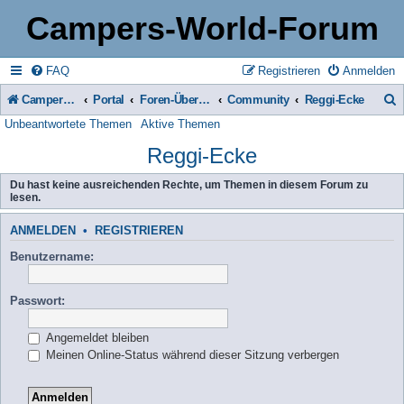
Campers-World-Forum
FAQ
Registrieren
Anmelden
Campers-World-Forum
Portal
Foren-Übersicht
Community
Reggi-Ecke
Unbeantwortete Themen
Aktive Themen
u
Reggi-Ecke
c
h
Du hast keine ausreichenden Rechte, um Themen in diesem Forum zu
lesen.
e
ANMELDEN
•
REGISTRIEREN
Benutzername:
Passwort:
Angemeldet bleiben
Meinen Online-Status während dieser Sitzung verbergen