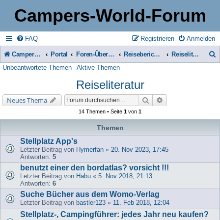
Campers-World-Forum
FAQ
Registrieren
Anmelden
Campers-World-Forum
Portal
Foren-Übersicht
Reiseberichte & Reisetipps, Stell- & Campingplätze
Reiseliteratur
Unbeantwortete Themen
Aktive Themen
u
Reiseliteratur
c
h
Suche
Erweiterte Suche
Neues Thema
e
14 Themen • Seite
1
von
1
Themen
Stellplatz App's
Letzter Beitrag von
Hymerfan
«
20. Nov 2023, 17:45
Antworten:
5
benutzt einer den bordatlas? vorsicht !!!
Letzter Beitrag von
Habu
«
5. Nov 2018, 21:13
Antworten:
6
Suche Bücher aus dem Womo-Verlag
Letzter Beitrag von
bastler123
«
11. Feb 2018, 12:04
Stellplatz-, Campingführer: jedes Jahr neu kaufen?