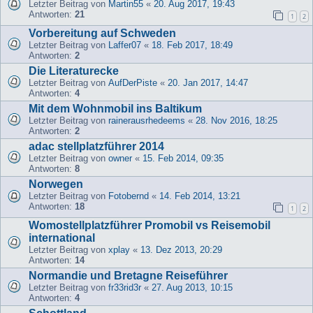
Letzter Beitrag von
Martin55
«
20. Aug 2017, 19:43
Antworten:
21
1
2
Vorbereitung auf Schweden
Letzter Beitrag von
Laffer07
«
18. Feb 2017, 18:49
Antworten:
2
Die Literaturecke
Letzter Beitrag von
AufDerPiste
«
20. Jan 2017, 14:47
Antworten:
4
Mit dem Wohnmobil ins Baltikum
Letzter Beitrag von
rainerausrhedeems
«
28. Nov 2016, 18:25
Antworten:
2
adac stellplatzführer 2014
Letzter Beitrag von
owner
«
15. Feb 2014, 09:35
Antworten:
8
Norwegen
Letzter Beitrag von
Fotobernd
«
14. Feb 2014, 13:21
Antworten:
18
1
2
Womostellplatzführer Promobil vs Reisemobil
international
Letzter Beitrag von
xplay
«
13. Dez 2013, 20:29
Antworten:
14
Normandie und Bretagne Reiseführer
Letzter Beitrag von
fr33rid3r
«
27. Aug 2013, 10:15
Antworten:
4