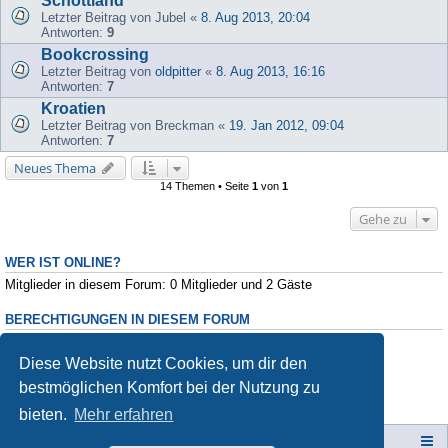
Schottland
Letzter Beitrag von
Jubel
«
8. Aug 2013, 20:04
Antworten:
9
Bookcrossing
Letzter Beitrag von
oldpitter
«
8. Aug 2013, 16:16
Antworten:
7
Kroatien
Letzter Beitrag von
Breckman
«
19. Jan 2012, 09:04
Antworten:
7
Neues Thema
14 Themen • Seite
1
von
1
Gehe zu
WER IST ONLINE?
Mitglieder in diesem Forum: 0 Mitglieder und 2 Gäste
BERECHTIGUNGEN IN DIESEM FORUM
Du darfst
keine
neuen Themen in diesem Forum erstellen.
Du darfst
keine
Antworten zu Themen in diesem Forum erstellen.
Diese Website nutzt Cookies, um dir den
Du darfst deine Beiträge in diesem Forum
nicht
ändern.
bestmöglichen Komfort bei der Nutzung zu
Du darfst deine Beiträge in diesem Forum
nicht
löschen.
Du darfst
keine
Dateianhänge in diesem Forum erstellen.
bieten.
Mehr erfahren
Campers-World-Forum
Portal
Foren-Übersicht