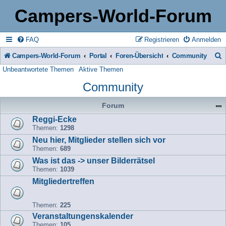
Campers-World-Forum
FAQ
Registrieren
Anmelden
Campers-World-Forum
Portal
Foren-Übersicht
Community
Unbeantwortete Themen
Aktive Themen
u
Community
c
h
Forum
e
Reggi-Ecke
Themen:
1298
Neu hier, Mitglieder stellen sich vor
Themen:
689
Was ist das -> unser Bilderrätsel
Themen:
1039
Mitgliedertreffen
Themen:
225
Veranstaltungenskalender
Themen:
105