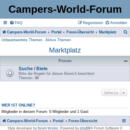
Campers-World-Forum
FAQ
Registrieren
Anmelden
Campers-World-Forum
Portal
Foren-Übersicht
Marktplatz
Unbeantwortete Themen
Aktive Themen
u
Marktplatz
c
h
Forum
e
Suche / Biete
Bitte die Regeln für diesen Bereich beachten!
Themen:
34
Gehe zu
WER IST ONLINE?
Mitglieder in diesem Forum: 0 Mitglieder und 1 Gast
Campers-World-Forum
Portal
Foren-Übersicht
Style developer by
forum tricolor
,
Powered by
phpBB
® Forum Software ©