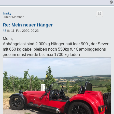
linsky
Junior Member
Re: Mein neuer Hänger
B
#5
11. Feb 2020, 09:23
e
i
Moin,
t
Anhängelast sind 2.000kg Hänger hatt leer 900 , der Seven
r
a
mit 650 kg dabei bleiben noch 550kg für Campinggedöns
g
,nee im ernst werde bis max 1700 kg laden