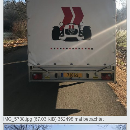
IMG_5788.jpg (67.03 KiB) 362498 mal betrachtet