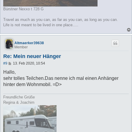
Bürstner Nexxo t 728 G
Travel as much as you can, as far as you can, as long as you can.
Life is not meant to be lived in one place.....
Altmaerker39638
Member
Re: Mein neuer Hänger
B
#9
13. Feb 2020, 10:54
e
i
Hallo,
t
sehr tolles Teilchen.Das nenne ich mal einen Anhänger
r
a
hinter dem Wohnmobil. =D>
g
Freundliche Grüße
Regina & Joachim