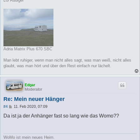
LG Rüdiger
Adria Matrix Plus 670 SBC
Man lebt ruhiger, wenn man nicht alles sagt, was man weiß, nicht alles
glaubt, was man hört und über den Rest einfach nur lächelt.
Edgar
Moderator
Re: Mein neuer Hänger
B
#4
11. Feb 2020, 07:09
e
i
Da ist ja der Anhänger fast so lang wie das Womo??
t
r
a
g
WoMo ist mein neues Heim.