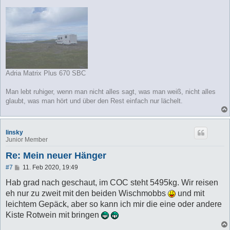
Adria Matrix Plus 670 SBC
Man lebt ruhiger, wenn man nicht alles sagt, was man weiß, nicht alles
glaubt, was man hört und über den Rest einfach nur lächelt.
linsky
Junior Member
Re: Mein neuer Hänger
B
#7
11. Feb 2020, 19:49
e
i
Hab grad nach geschaut, im COC steht 5495kg. Wir reisen
t
eh nur zu zweit mit den beiden Wischmobbs
und mit
r
a
leichtem Gepäck, aber so kann ich mir die eine oder andere
g
Kiste Rotwein mit bringen