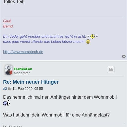
i
Tolles Teil!
t
r
a
g
Gruß
Bernd
Ein Jeder geht vorüber und nimmt es nicht in acht,
dass jede viertel Stunde das Leben kürzer macht.
http://www.womotech.de
FrankiaFan
Moderator
Re: Mein neuer Hänger
B
#3
11. Feb 2020, 05:55
e
i
Das nenne ich mal nen Anhänger hinter dem Wohnmobil
t
r
a
g
Was hat denn dein Wohnmobil für eine Anhängelast?