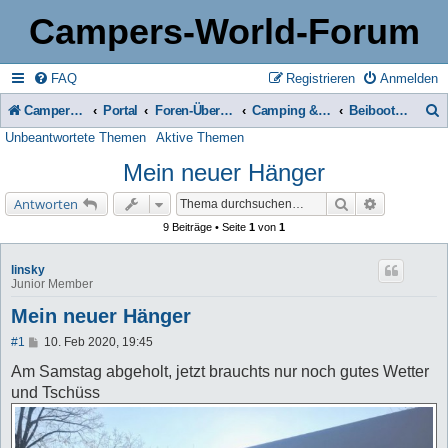
Campers-World-Forum
FAQ
Registrieren
Anmelden
Campers-World-Forum
Portal
Foren-Übersicht
Camping & Reise -> Fahrzeuge & Zubehör in der Praxis
Beiboote und Anhänger
Unbeantwortete Themen
Aktive Themen
u
Mein neuer Hänger
c
h
Suche
Erweiterte 
Antworten
e
9 Beiträge • Seite
1
von
1
linsky
Junior Member
Mein neuer Hänger
B
#1
10. Feb 2020, 19:45
e
i
Am Samstag abgeholt, jetzt brauchts nur noch gutes Wetter
t
und Tschüss
r
a
g