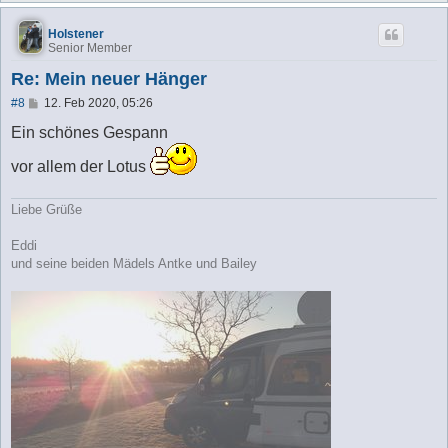
Holstener
Senior Member
Re: Mein neuer Hänger
B
#8
12. Feb 2020, 05:26
e
i
Ein schönes Gespann
t
r
vor allem der Lotus
a
g
Liebe Grüße
Eddi
und seine beiden Mädels Antke und Bailey