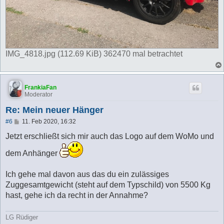
IMG_4818.jpg (112.69 KiB) 362470 mal betrachtet
FrankiaFan
Moderator
Re: Mein neuer Hänger
B
#6
11. Feb 2020, 16:32
e
i
Jetzt erschließt sich mir auch das Logo auf dem WoMo und
t
r
dem Anhänger
a
g
Ich gehe mal davon aus das du ein zulässiges
Zuggesamtgewicht (steht auf dem Typschild) von 5500 Kg
hast, gehe ich da recht in der Annahme?
LG Rüdiger